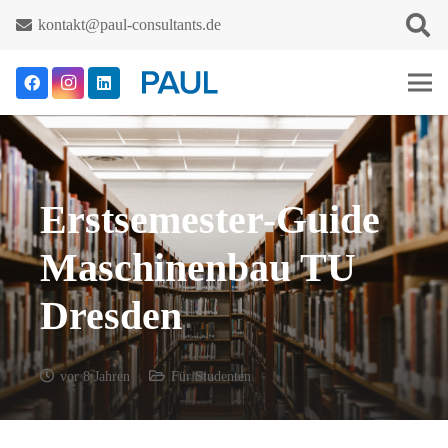
kontakt@paul-consultants.de
Erstsemester-Guide
Maschinenbau TU
Dresden
vor 8 Jahren
Für Studenten