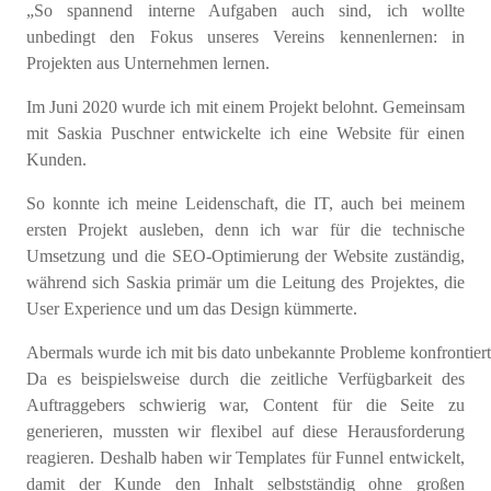
„So
spannend interne Aufgaben auch sind,
ich
wollte
unbedingt d
e
n Fokus
unseres Vereins
kennenlernen
:
in
P
rojekten aus
Unterne
hmen
lernen
.
I
m
Juni
2020
wurde ich
mit einem Projekt belohnt. Gemeinsam
mit Saskia
Puschner
entwickelte
ich
eine Website
für einen
Kunden
.
So konnte
ich meine Leidenschaft,
d
ie
IT
,
auch bei
m
einem
ersten Projekt
ausleben, denn
ich
war für die technische
Umsetzung und die
SE
O
-Optimierung der Website zuständig,
während sich
Saskia
primär
um die Leitung des Projektes
, die
User Experience
und um das Design kümmerte.
Abermals
wurde
ich
mit
bis
dato
unbekannte
Probleme
konfrontiert
Da es beispielsweise durch die zeitliche Verfügbarkeit des
Auftraggebers schwierig war, Content für die Seite zu
generieren, musste
n wir
flexibel auf diese
Herausforderung
reagieren
. Deshal
b haben wir
Templates
für
Funnel
entwickelt
,
damit der Kunde den Inhalt selbstständig ohne großen