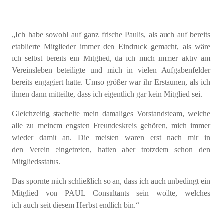
„Ich habe sowohl auf ganz frische
Paulis,
als auch auf bereits
etablierte Mitglieder immer den Eindruck gemacht, als wäre
ich
selb
st
bereits ein Mitglied, da ich mich immer aktiv am
Vereinsleben beteiligte und mich in vielen Aufgabenfelder
bereits engagiert hatte. Umso größer war ihr Erstaunen, als ich
ihnen dann mitteilte, dass ich eigentlich gar kein Mitglied
sei
.
Gleichzeitig stachelte mein damaliges Vorstandsteam, welche
alle zu meinem engsten Freundeskreis gehören, mich immer
wieder damit an
.
D
ie meisten
waren erst nach mir in
den
Verein
eingetreten
,
hatten
aber trotzdem schon den
Mitgliedsstatus
.
Das spornte mich schließlich so an, dass ich auch unbedingt ein
Mitglied von PAUL Consultants sein wollte, welches
ich
auch
seit diesem Herbst endlich bin.“