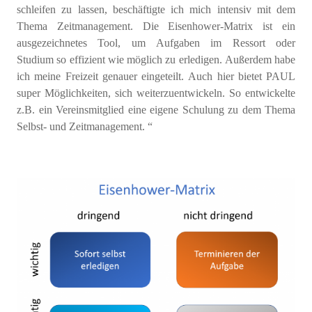
schleifen zu lassen
,
beschäftigte
ich
m
ich
intensiv mit dem
Thema
Zeitmanagement
.
Die
Eisen
hower
-Matrix
ist ein
ausgezeichnetes
Tool
,
um
Aufgaben
i
m
Ressort
oder
Studium
so effizient wie möglich zu erledigen.
Außerdem
habe
ich m
eine
Freizeit genau
er
ein
geteilt
.
Auch hier bietet PAUL
super Möglichkeiten, sich weiterzuentwickeln. So entwickelte
z.B. ein Vereinsmitglied eine eigene Schulung zu dem Thema
Selbst- und Zeitmanagement
.
“