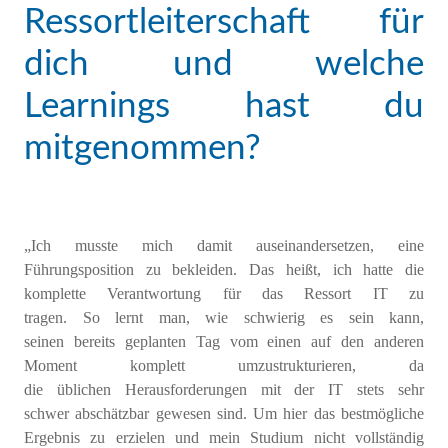
Ressortleiterschaft für
dich und welche
Learnings hast du
mitgenommen?
„Ich
musste
m
ich
damit
auseinandersetzen
,
eine
Führungsposition zu bekleiden.
Das heißt,
ich hatte
die
komplette Verantwortung für das Ressort I
T
zu
tragen
.
So
lernt
man
,
wie schwierig es sein kann,
seinen
bereits
geplanten Tag
vo
m
einen auf den anderen
Moment komplett umzustrukturieren, da
die
üblichen
Herausforderungen
mit der IT
stets sehr
schwer
abschätzbar
gewesen
sind
. Um hier das bestmögliche
Ergebnis zu erzielen und
m
ein
Studium nicht vollständig