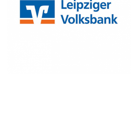
Entwicklung nachhaltiger
Ökosysteme
REFERENZEN IM LEISTUNGSFELD NACHHALTIGKEIT